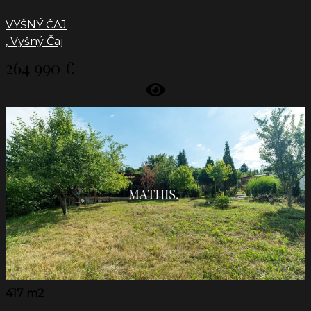
VYŠNÝ ČAJ
, Vyšný Čaj
264 990 €
417 m2