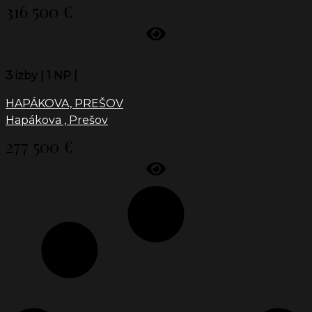
316 500 €
3 izby |
1 NP |
HAPÁKOVA, PREŠOV
Hapákova , Prešov
277 500 €