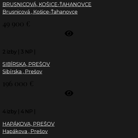
BRUSNICOVÁ, KOŠICE-ŤAHANOVCE
Brusnicová , Košice-Ťahanovce
49 900 €
2 izby |
3 NP |
SIBÍRSKA, PREŠOV
Sibírska , Prešov
196 000 €
4 izby |
4 NP |
HAPÁKOVA, PREŠOV
Hapákova , Prešov