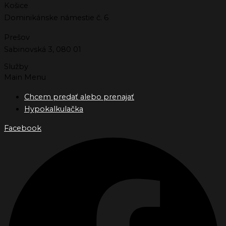
Košice
Dominikánske námestie č. 6
Prešov
Sabinovská 3, 080 01
Služby
Main Menu
Chcem predať alebo prenajať
Hypokalkulačka
Facebook