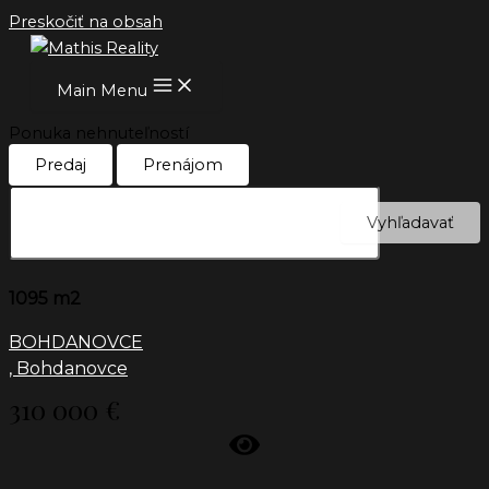
Preskočiť na obsah
Main Menu
Ponuka nehnuteľností
Predaj
Prenájom
Vyhľadavať
1095 m2
BOHDANOVCE
, Bohdanovce
310 000 €