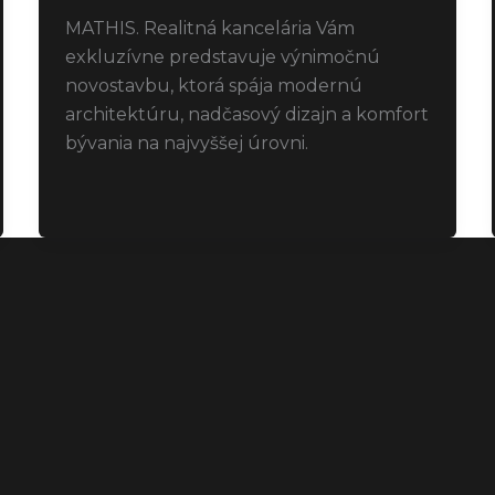
MATHIS. Realitná kancelária Vám
exkluzívne predstavuje výnimočnú
novostavbu, ktorá spája modernú
architektúru, nadčasový dizajn a komfort
bývania na najvyššej úrovni.