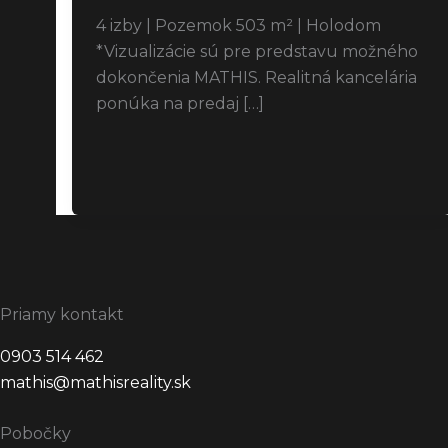
4 izby | Pozemok 503 m² | Holodom
*Vizualizácie sú pre predstavu možného
dokončenia MATHIS. Realitná kancelária
ponúka na predaj […]
Priamy kontakt
0903 514 462
mathis@mathisreality.sk
Pobočky