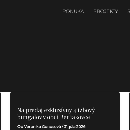
PONUKA
PROJEKTY
Na predaj exkluzívny 4 izbový
bungalov v obci Beniakovce
Od
Veronika Gonosová
/
31. júla 2026