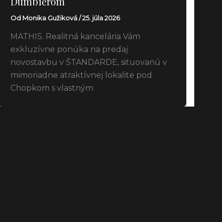
Ďumbierom
Od
Monika Gužiková
/
25. júla 2026
MATHIS. Realitná kancelária Vám
exkluzívne ponúka na predaj
novostavbu v ŠTANDARDE, situovanú v
mimoriadne atraktívnej lokalite pod
Chopkom s vlastným