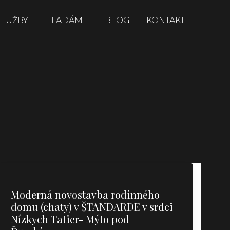
SLUŽBY
HĽADÁME
BLOG
KONTAKT
Moderná novostavba rodinného
domu (chaty) v ŠTANDARDE v srdci
Nízkych Tatier- Mýto pod