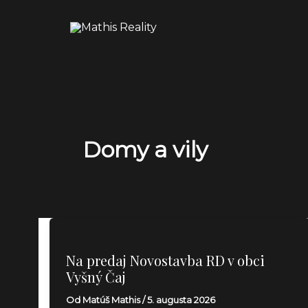
Preskočiť
Main
na
Menu
obsah
Domy a vily
Na predaj Novostavba RD v obci
Vyšný Čaj
Od
Matúš Mathis
/
5. augusta 2026